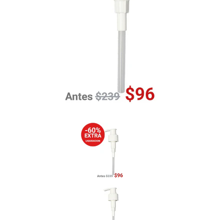
Previous
Nex