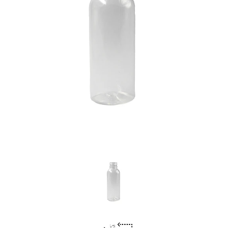
Previous
Nex