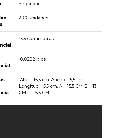
o
Seguridad
dad
200 unidades.
a
15,5 centímetros.
ncial
0,0282 kilos.
ncial
as
Alto = 15,5 cm. Ancho = 5,5 cm.
Longitud = 5,5 cm. A = 15,5 CM B = 13
ncia
CM C = 5,5 CM