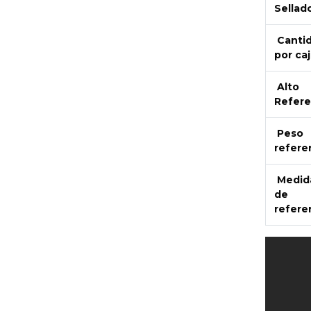
Sellad
Canti
por caj
Alto
Refere
Peso
refere
Medid
de
refere