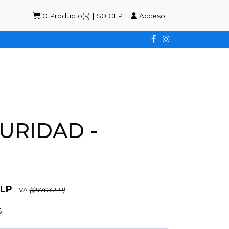
0
Producto(s) | $0 CLP
Acceso
URIDAD -
CLP
+ IVA
($970 CLP)
6