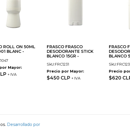
O ROLL ON 50ML
FRASCO FRASCO
FRASCO 
01 BLANC -
DESODORANTE STICK
DESODOR
BLANCO 15GR -
BLANCO 5
1047
SkU:FRC1231
SkU:FRC123
 por Mayor:
Precio por Mayor:
Precio po
CLP
+ IVA
$450 CLP
$620 CL
+ IVA
dos.
Desarrollado por