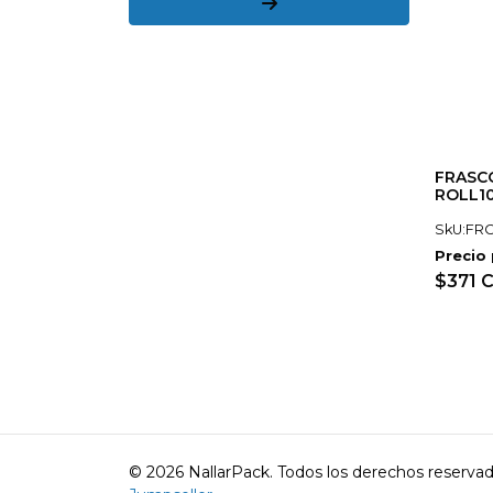
FRASC
ROLL10
SkU:FRC
Precio
$371 
© 2026 NallarPack. Todos los derechos reserva