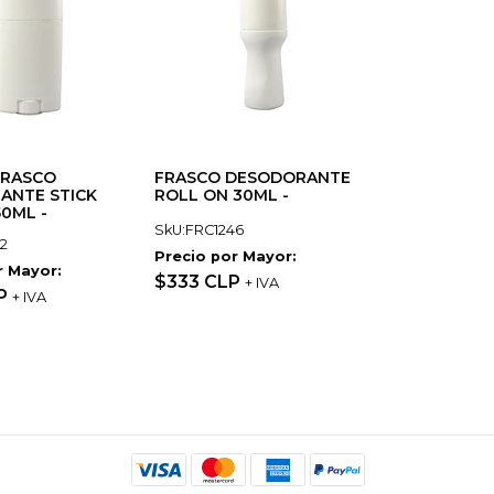
FRASCO
FRASCO DESODORANTE
ANTE STICK
ROLL ON 30ML -
0ML -
SkU:FRC1246
2
Precio por Mayor:
r Mayor:
$333 CLP
+ IVA
P
+ IVA