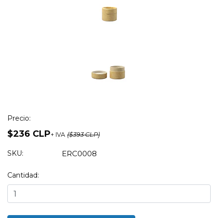
Precio:
$236 CLP
+ IVA
($393 CLP)
SKU:
ERC0008
Cantidad: