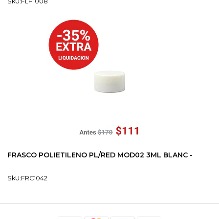
SkU:FLP1008
FRASCO POLIETILENO PL/RED MOD02 3ML BLANC -
SkU:FRC1042