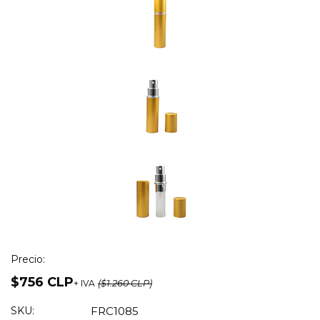
Precio:
$756 CLP
+ IVA
($1.260 CLP)
SKU:
FRC1085