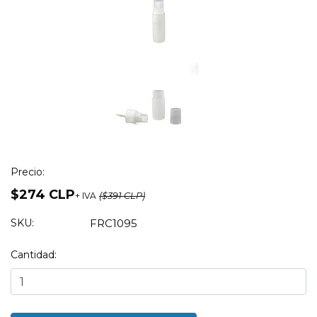
Precio:
$274 CLP
+ IVA
($391 CLP)
SKU:
FRC1095
Cantidad: