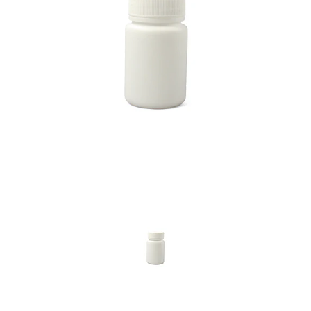
Previous
Nex