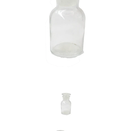
Previous
Nex