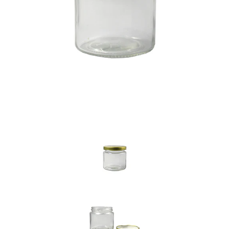
Previous
Nex