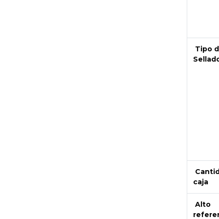
Tipo 
Sellad
Canti
caja
Alto
refere