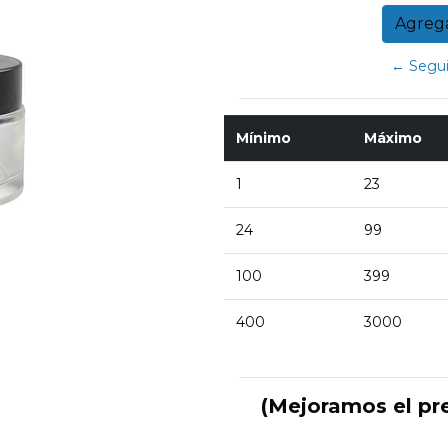
← Segui
Mínimo
Máximo
1
23
24
99
100
399
400
3000
(Mejoramos el pr