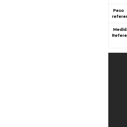
Peso
refere
Medid
Refere