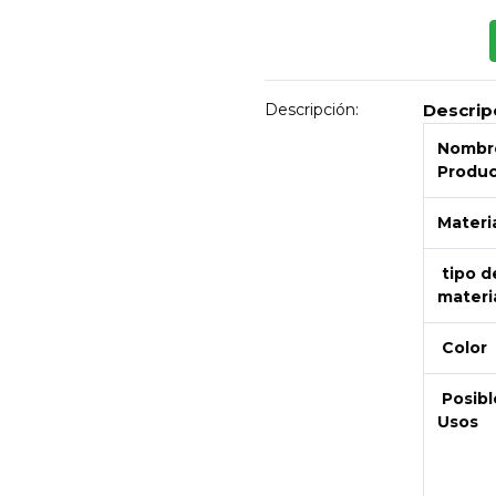
Descripción:
Descrip
Nombre
Produ
Materi
tipo d
materi
Color
Posibl
Usos
Next