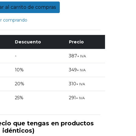
r comprando
Descuento
Precio
-
387
+ IVA
10%
349
+ IVA
20%
310
+ IVA
25%
291
+ IVA
ecio que tengas en productos
idénticos)