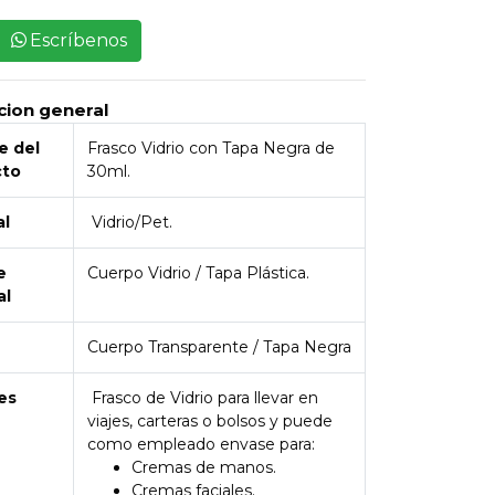
Escríbenos
cion general
 del
Frasco Vidrio con Tapa Negra de
cto
30ml.
al
Vidrio/Pet.
e
Cuerpo Vidrio / Tapa Plástica.
al
Cuerpo Transparente / Tapa Negra
es
Frasco de Vidrio para llevar en
viajes, carteras o bolsos y puede
como empleado envase para:
Cremas de manos.
Cremas faciales.