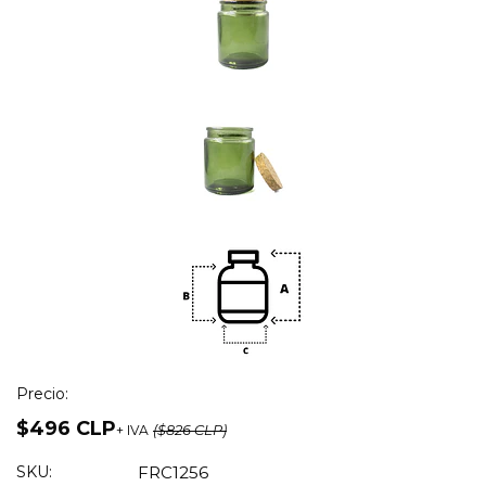
Precio:
$496 CLP
+ IVA
($826 CLP)
SKU:
FRC1256