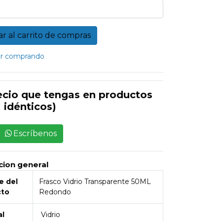
r comprando
ecio que tengas en productos
idénticos)
Escríbenos
cion general
 del
Frasco Vidrio Transparente 50ML
cto
Redondo
al
Vidrio