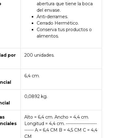
o
abertura que tiene la boca
del envase.
Anti-derrames.
Cerrado Hermético.
Conserva tus productos o
alimentos.
dad por
200 unidades.
6,4 cm.
ncial
0,0892 kg.
ncial
as
Alto = 6,4 cm. Ancho = 4,4 cm.
nciales
Longitud = 4,4 cm. --------------------
------ A = 6,4 CM B = 4,5 CM C = 4,4
CM