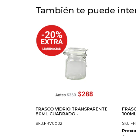
También te puede inter
FRASCO VIDRIO TRANSPARENTE
FRASC
80ML CUADRADO -
100ML
SkU:FRV0002
SkU:F
Precio