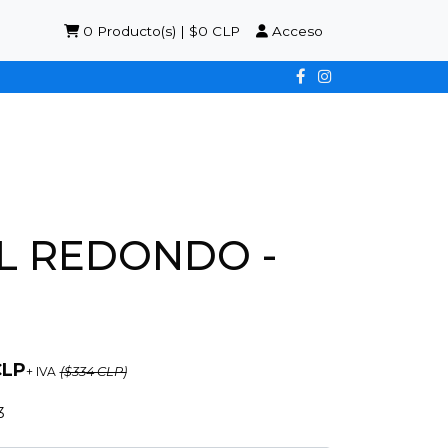
0
Producto(s) | $0 CLP
Acceso
L REDONDO -
CLP
+ IVA
($334 CLP)
3