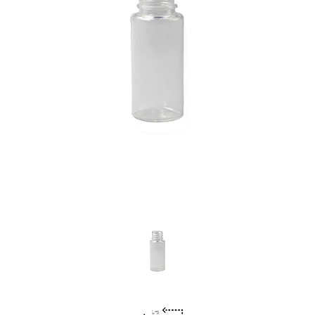
Previous
Nex