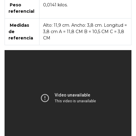
Peso
0,0141 kilos.
referencial
Medidas
Alto: 11,9 cm. Ancho: 3,8 cm. Longitud =
de
3,8 cm
A = 11,8 CM B = 10,5 CM C = 3,8
referencia
CM