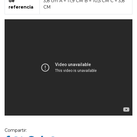
de
3,8 cm A = 11,9 CM B = 10,5 CM C = 3,8
referencia
CM
Compartir: