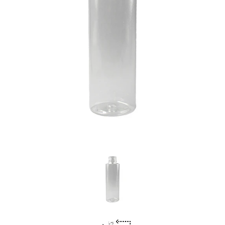
Previous
Nex