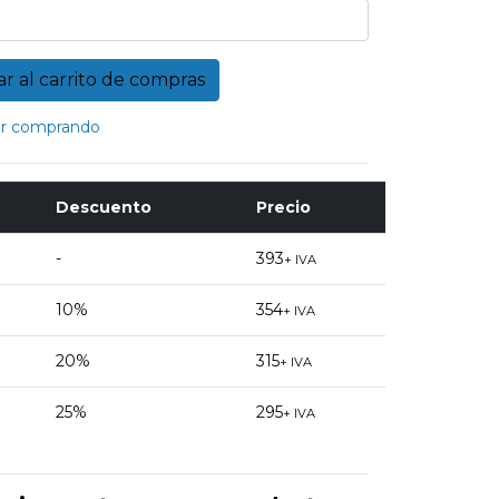
r comprando
Descuento
Precio
-
393
+ IVA
10%
354
+ IVA
20%
315
+ IVA
25%
295
+ IVA