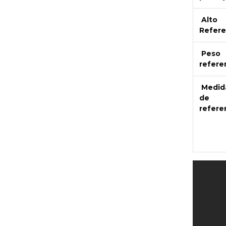
Alto
Refere
Peso
refere
Medid
de
refere