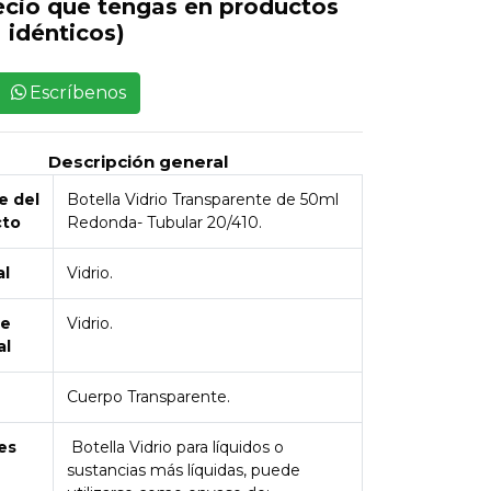
ecio que tengas en productos
idénticos)
Escríbenos
Descripción general
 del
Botella Vidrio Transparente de 50ml
cto
Redonda- Tubular 20/410.
al
Vidrio.
de
Vidrio.
al
Cuerpo Transparente.
es
Botella Vidrio para líquidos o
sustancias más líquidas, puede