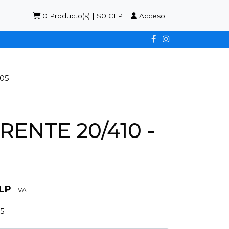
0
Producto(s) | $0 CLP
Acceso
05
ENTE 20/410 -
LP
+ IVA
5