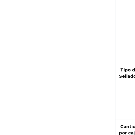
Next
Tipo 
Sellad
Canti
por caj