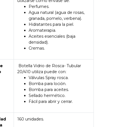
utilizarse como envase de:
Perfumes.
Agua natural (agua de rosas,
granada, pomelo, verbena).
Hidratantes para la piel.
Aromaterapia.
Aceites esenciales (baja
densidad).
Cremas.
de
Botella Vidrio de Rosca- Tubular
o
20/410 utiliza puede con:
Válvulas Spray rosca.
Bomba para loción.
Bomba para aceites.
Sellado hermético.
Fácil para abrir y cerrar.
dad
160 unidades.
a