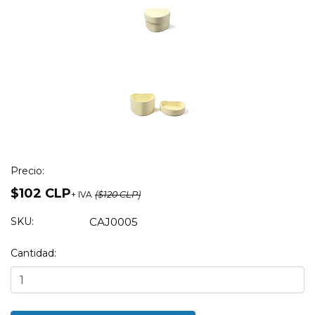
Precio:
$102 CLP
+ IVA
($120 CLP)
SKU:
CAJ0005
Cantidad: