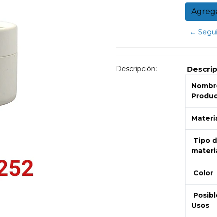
← Segui
Descripción:
Descrip
Nombre
Produ
Materi
Tipo 
materi
Color
Posibl
Usos