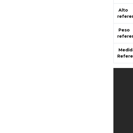
Alto
refere
Peso
refere
Medid
Refere