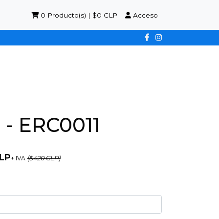
0
Producto(s) | $0 CLP
Acceso
- ERC0011
LP
+ IVA
($420 CLP)