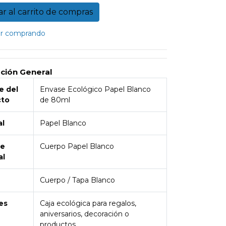
r comprando
ción General
 del
Envase Ecológico Papel Blanco
cto
de 80ml
al
Papel Blanco
de
Cuerpo Papel Blanco
al
Cuerpo / Tapa Blanco
es
Caja ecológica para regalos,
aniversarios, decoración o
productos.