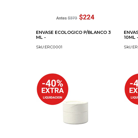
ENVASE ECOLOGICO P/BLANCO 3
ENVAS
ML -
10ML 
SkU:ERC0001
SkU:E