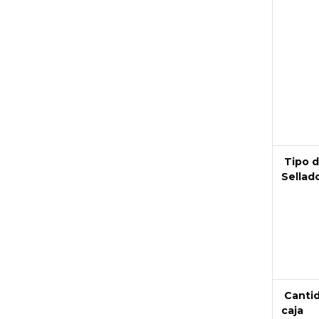
Tipo 
Next
Sellad
Canti
caja