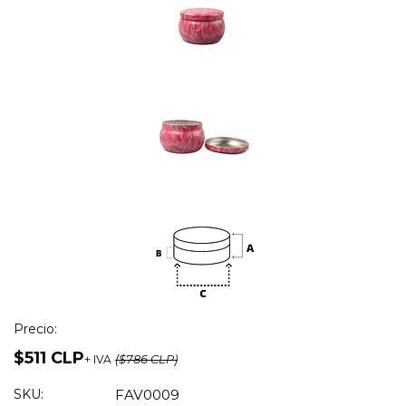
Precio:
$511 CLP
+ IVA
($786 CLP)
SKU:
FAV0009