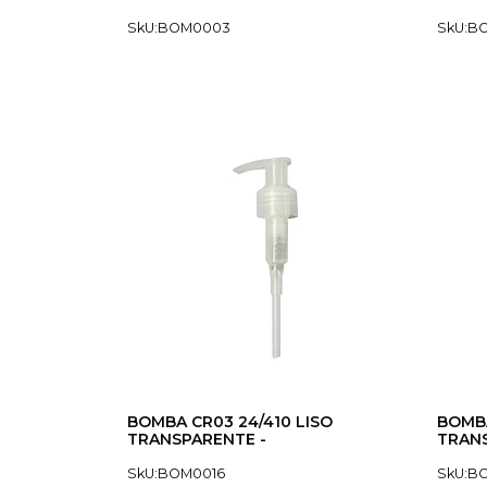
SkU:BOM0003
SkU:B
BOMBA CR03 24/410 LISO
BOMBA
TRANSPARENTE -
TRANS
SkU:BOM0016
SkU:B