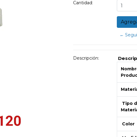
Cantidad:
← Segui
Descripción:
Descri
Nombre
Produ
Materi
Tipo 
Materi
Color