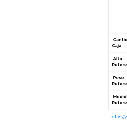
Canti
Caja
Alto
Refere
Peso
Refere
Medid
Refere
https:/