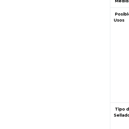
Medid
Posibl
Usos
Next
Tipo 
Sellad