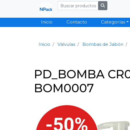
Inicio
Contacto
Categorías
Inicio
Válvulas
Bombas de Jabón
PD_BOMBA CR01
BOM0007