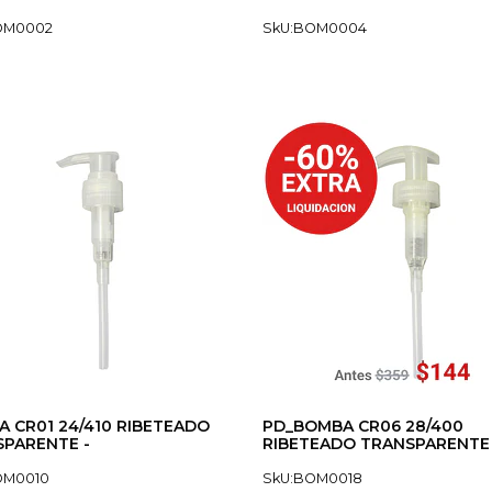
OM0002
SkU:BOM0004
 CR01 24/410 RIBETEADO
PD_BOMBA CR06 28/400
PARENTE -
RIBETEADO TRANSPARENTE 
OM0010
SkU:BOM0018