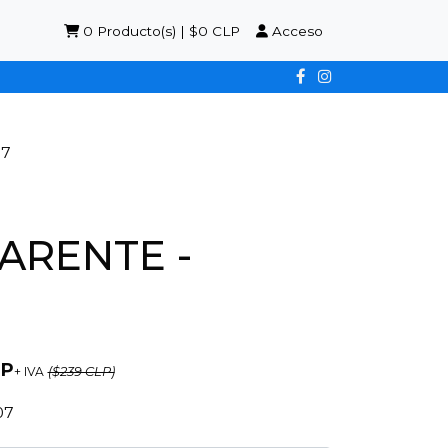
0
Producto(s) | $0 CLP
Acceso
07
ARENTE -
LP
+ IVA
($239 CLP)
07