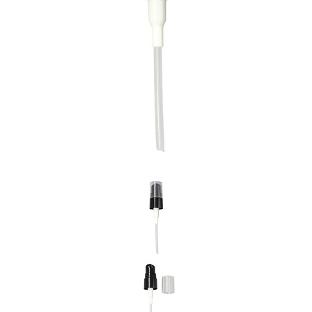
Previous
Nex