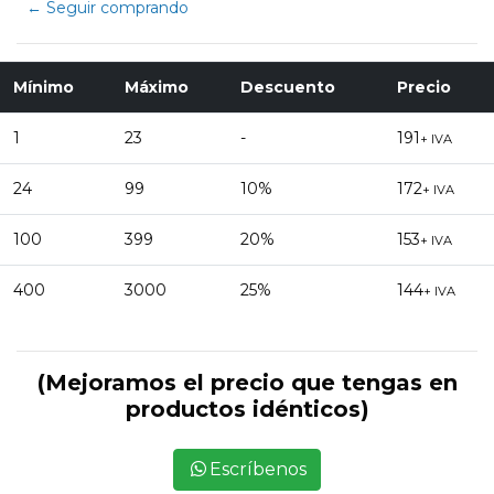
← Seguir comprando
Mínimo
Máximo
Descuento
Precio
1
23
-
191
+ IVA
24
99
10%
172
+ IVA
100
399
20%
153
+ IVA
400
3000
25%
144
+ IVA
(Mejoramos el precio que tengas en
productos idénticos)
Escríbenos