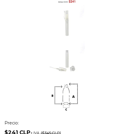
Precio:
$241 CLP
+ IVA
($345 CLP)