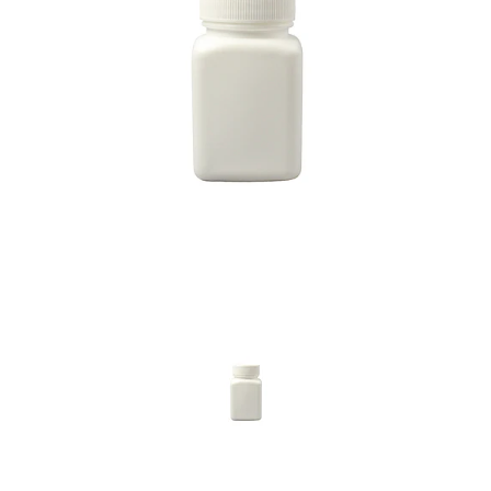
Previous
Nex