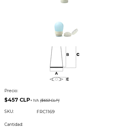
Precio:
$457 CLP
+ IVA
($653 CLP)
SKU:
FRC1169
Cantidad: