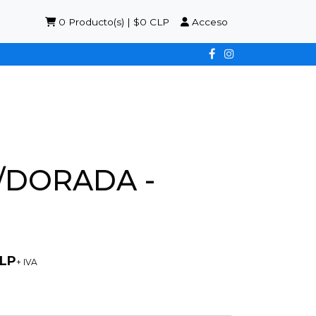
0
Producto(s) | $0 CLP
Acceso
P/DORADA -
CLP
+ IVA