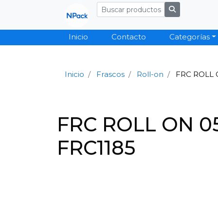
Inicio
Contacto
Categorías
Inicio
Frascos
Roll-on
FRC ROLL 
FRC ROLL ON 0
FRC1185