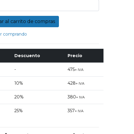
r comprando
Descuento
Precio
-
475
+ IVA
10%
428
+ IVA
20%
380
+ IVA
25%
357
+ IVA