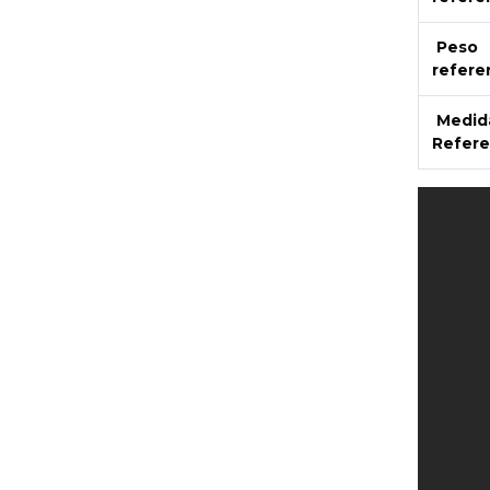
Peso
refere
Medid
Refere