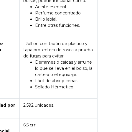
bolsos, puede funcionar como:
Aceite esencial.
Perfume concentrado.
Brillo labial.
Entre otras funciones.
de
Roll on con tapón de plástico y
o
tapa protectora de rosca a prueba
de fugas para evitar:
Derrames o caídas y arruine
lo que se lleva en el bolso, la
cartera o el equipaje.
Fácil de abrir y cerrar.
Sellado Hérmetico.
dad por
2.592 unidades.
6,5 cm.
ncial