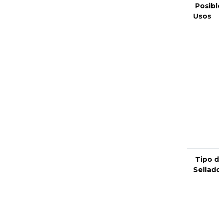
Posibl
Usos
Next
Tipo 
Sellad