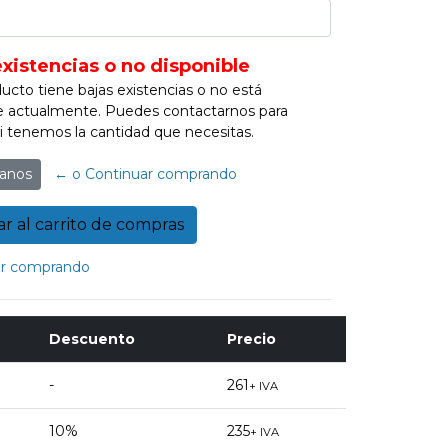
existencias o no disponible
ucto tiene bajas existencias o no está
e actualmente. Puedes contactarnos para
 si tenemos la cantidad que necesitas.
anos
← o Continuar comprando
r comprando
Descuento
Precio
-
261
+ IVA
10%
235
+ IVA