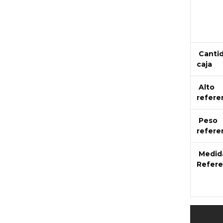
Canti
caja
Alto
refere
Peso
refere
Medid
Refere