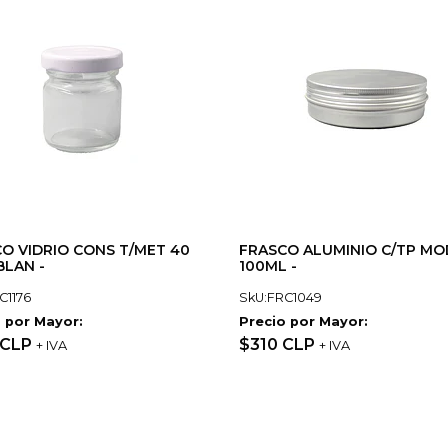
O VIDRIO CONS T/MET 40
FRASCO ALUMINIO C/TP MO
BLAN -
100ML -
C1176
SkU:FRC1049
 por Mayor:
Precio por Mayor:
 CLP
$310 CLP
+ IVA
+ IVA