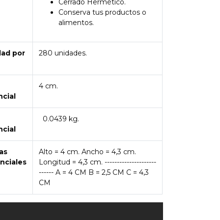
Cerrado Hermético.
Conserva tus productos o
alimentos.
dad por
280 unidades.
4 cm.
ncial
0.0439 kg.
ncial
as
Alto = 4 cm. Ancho = 4,3 cm.
nciales
Longitud = 4,3 cm. ---------------------
------ A = 4 CM B = 2,5 CM C = 4,3
CM