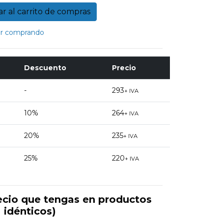
r comprando
Descuento
Precio
-
293
+ IVA
10%
264
+ IVA
20%
235
+ IVA
25%
220
+ IVA
ecio que tengas en productos
idénticos)