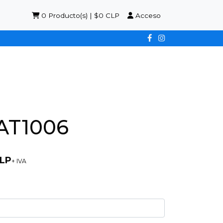
0
Producto(s) | $0 CLP
Acceso
GAT1006
CLP
+ IVA