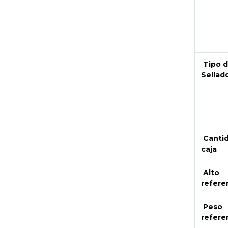
Tipo 
Sellad
Canti
caja
Alto
refere
Peso
refere