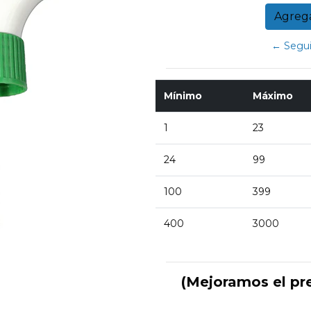
← Segui
Mínimo
Máximo
1
23
24
99
100
399
400
3000
(Mejoramos el pr