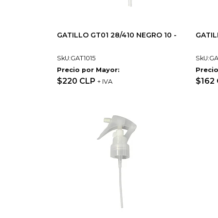
GATILLO GT01 28/410 NEGRO 10 -
GATIL
SkU:GAT1015
SkU:G
Precio por Mayor:
Precio
$220 CLP
$162
+ IVA