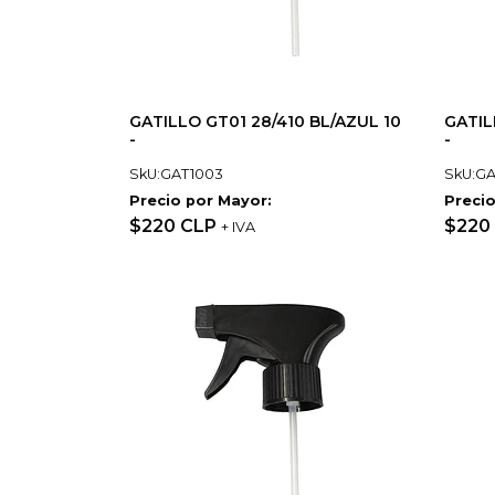
GATILLO GT01 28/410 BL/AZUL 10
GATIL
-
-
SkU:GAT1003
SkU:GA
Precio por Mayor:
Precio
$220 CLP
$220
+ IVA