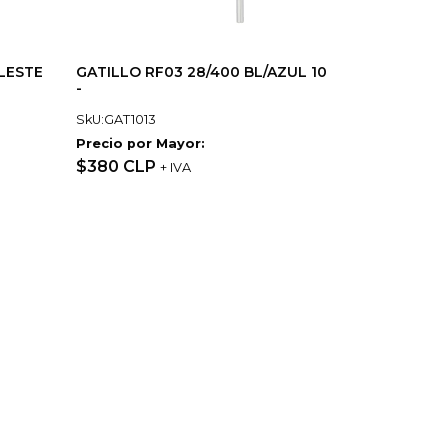
ELESTE
GATILLO RF03 28/400 BL/AZUL 10
-
SkU:GAT1013
Precio por Mayor:
$380 CLP
+ IVA