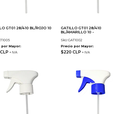
LO GT01 28/410 BL/ROJO 10
GATILLO GT01 28/410
BL/AMARILLO 10 -
T1005
SkU:GAT1002
 por Mayor:
Precio por Mayor:
 CLP
$220 CLP
+ IVA
+ IVA