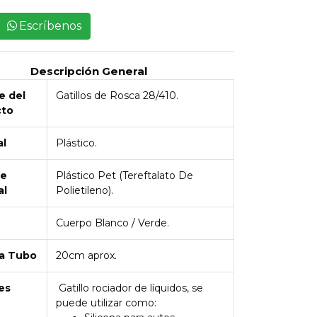
Escríbenos
Descripción General
 del
Gatillos de Rosca 28/410.
cto
al
Plástico.
de
Plástico Pet (Tereftalato De
al
Polietileno).
Cuerpo Blanco / Verde.
a Tubo
20cm aprox.
es
Gatillo rociador de líquidos, se
puede utilizar como: