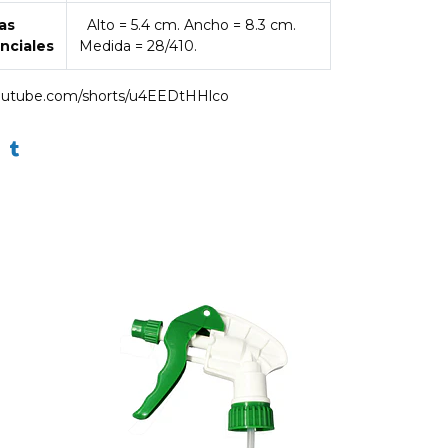
as
Alto =
5.4 cm
. Ancho =
8.3 cm
.
nciales
Medida = 28/410.
youtube.com/shorts/u4EEDtHHlco