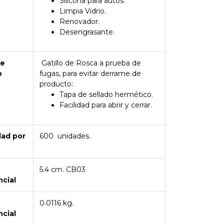
Silicona para autos.
Limpia Vidrio.
Renovador.
Desengrasante.
de
Gatillo de Rosca a prueba de
o
fugas, para evitar derrame de
producto:
Tapa de sellado hermético.
Facilidad para abrir y cerrar.
dad por
600 unidades.
5.4 cm
. CB03
ncial
0.0116 kg
.
ncial