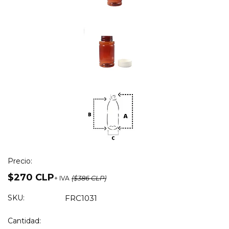
Precio:
$270 CLP
+ IVA
($386 CLP)
SKU:
FRC1031
Cantidad: