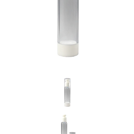
Previous
Nex