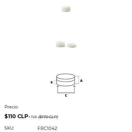
Precio:
$110 CLP
+ IVA
($170 CLP)
SKU:
FRC1042