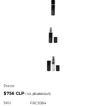
Precio:
$756 CLP
+ IVA
($1.260 CLP)
SKU:
FRC1084