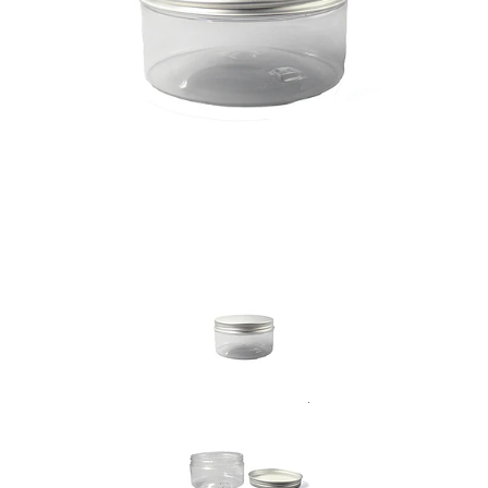
Previous
Nex