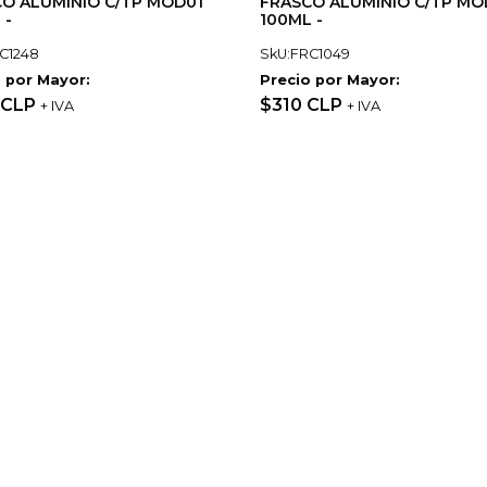
O ALUMINIO C/TP MOD01
FRASCO ALUMINIO C/TP MO
 -
100ML -
C1248
SkU:FRC1049
 por Mayor:
Precio por Mayor:
 CLP
$310 CLP
+ IVA
+ IVA