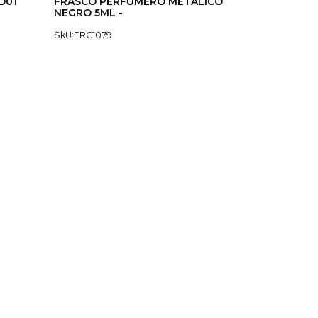
D01
FRASCO PERFUMERO METALICO
NEGRO 5ML -
SkU:FRC1079