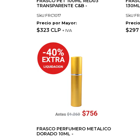
FRASCO PET 100ML RED03
FRASC
TRANSPARENTE C&B -
130ML
SkU:FRC1017
SkU:FR
Precio por Mayor:
Precio
$323 CLP
$297
+ IVA
FRASCO PERFUMERO METALICO
DORADO 10ML -