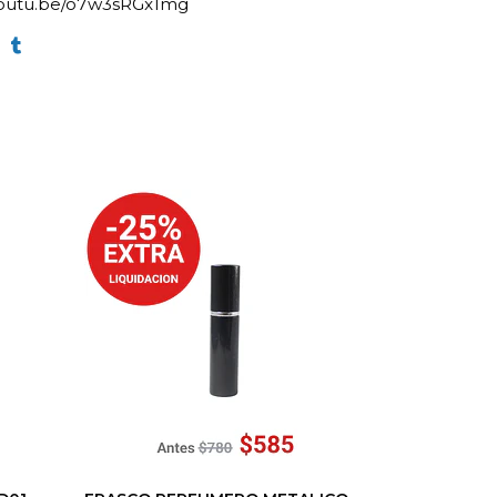
/youtu.be/o7w3sRGx1mg