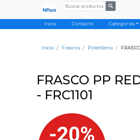
Inicio
Contacto
Categorías
Inicio
Frascos
Polietileno
FRASCO
FRASCO PP RE
- FRC1101