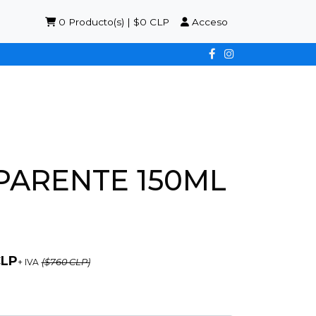
0
Producto(s) | $0 CLP
Acceso
PARENTE 150ML
CLP
+ IVA
($760 CLP)