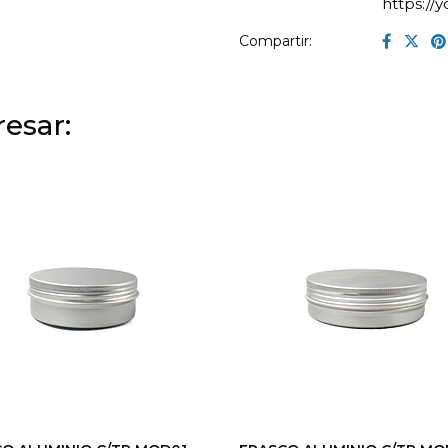
https:/
Compartir:
esar: