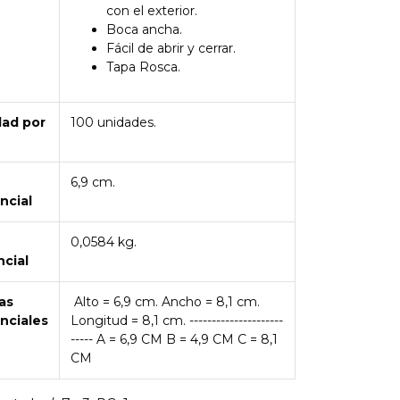
con el exterior.
Boca ancha.
Fácil de abrir y cerrar.
Tapa Rosca.
dad por
100 unidades.
6,9 cm.
ncial
0,0584 kg.
ncial
as
Alto = 6,9 cm. Ancho = 8,1 cm.
nciales
Longitud = 8,1 cm. ---------------------
----- A = 6,9 CM B = 4,9 CM C = 8,1
CM