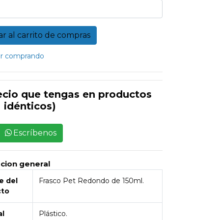
r comprando
ecio que tengas en productos
idénticos)
Escríbenos
pcion general
 del
Frasco Pet Redondo de 150ml.
cto
al
Plástico.