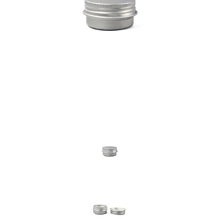
Previous
Nex