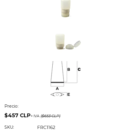
Precio:
$457 CLP
+ IVA
($653 CLP)
SKU:
FRC1162