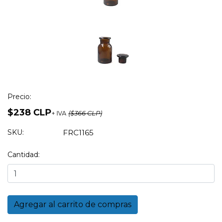
Precio:
$238 CLP
+ IVA
($366 CLP)
SKU:
FRC1165
Cantidad: