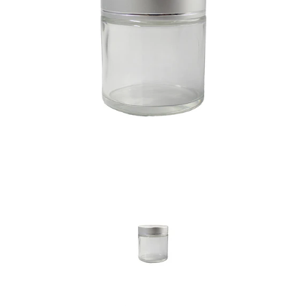
Previous
Nex