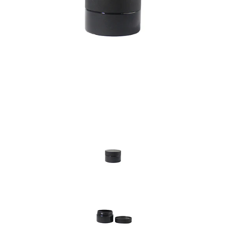
Previous
Nex