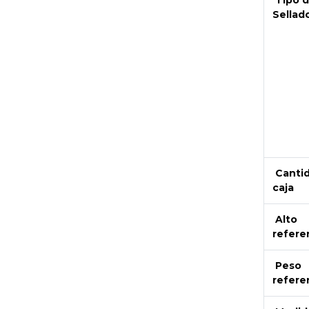
Tipo 
Sellad
Canti
caja
Alto
refere
Peso
refere