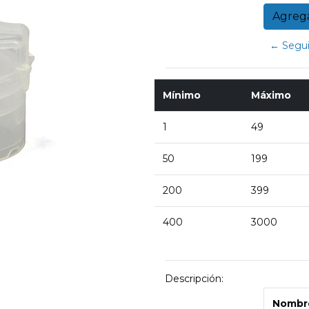
← Segui
Mínimo
Máximo
1
49
50
199
200
399
400
3000
Descripción:
Nombre