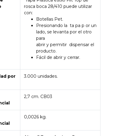
de
Tapa Plástica estilo Flit Top de
o
rosca boca 28/410 puede utilizar
con:
Botellas Pet.
Presionando la ta pa p or un
lado, se levanta por el otro
para
abrir y permitir dispensar el
producto.
Fácil de abrir y cerrar.
dad por
3.000 unidades.
2,7 cm. CB03
ncial
0,0026 kg.
ncial