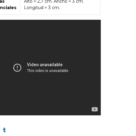
as
Alto = 2,7 cm. Ancho = 3 cm.
nciales
Longitud = 3 cm.