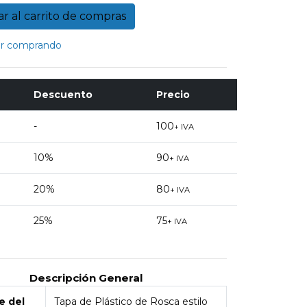
r comprando
Descuento
Precio
-
100
+ IVA
10%
90
+ IVA
20%
80
+ IVA
25%
75
+ IVA
Descripción General
 del
Tapa de Plástico de Rosca estilo