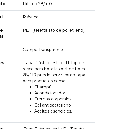
cto
Flit Top 28/410.
al
Plástico.
de
PET (tereftalato de polietileno).
al
Cuerpo Transparente.
es
Tapa Plástico estilo Flit Top de
rosca para botellas pet de boca
28/410 puede servir como tapa
para productos como:
Champú.
Acondicionador.
Cremas corporales.
Gel antibacteriano.
Aceites esenciales.