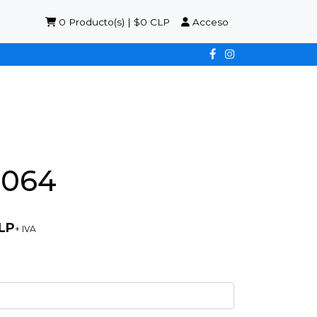
0
Producto(s) | $0 CLP
Acceso
1064
LP
+ IVA