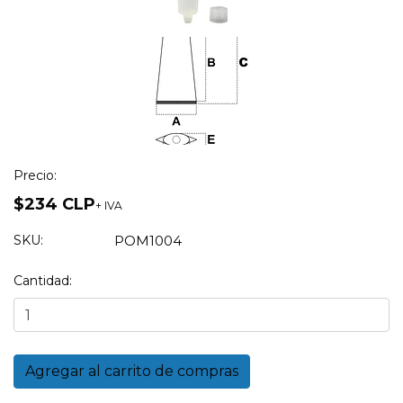
Precio:
$234 CLP
+ IVA
SKU:
POM1004
Cantidad: