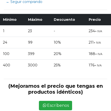
← Seguir comprando
Mínimo
Máximo
Descuento
Precio
1
23
-
234
+ IVA
24
99
10%
211
+ IVA
100
399
20%
188
+ IVA
400
3000
25%
176
+ IVA
(Mejoramos el precio que tengas en
productos idénticos)
Escríbenos