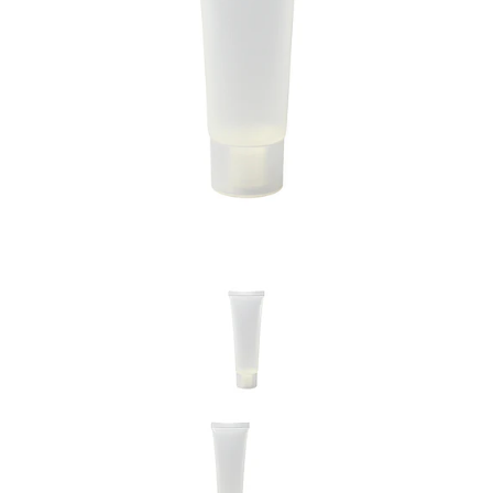
Previous
Nex