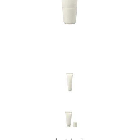
Previous
Nex