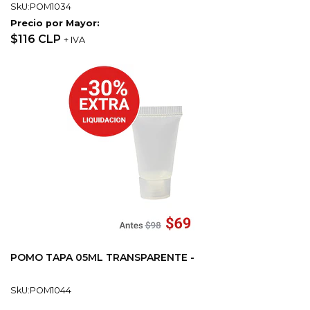
SkU:POM1034
Precio por Mayor:
$116 CLP
+ IVA
POMO TAPA 05ML TRANSPARENTE -
SkU:POM1044