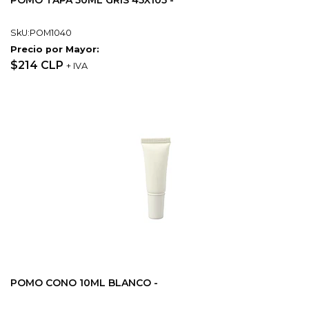
POMO TAPA 50ML GRIS 45X105 -
SkU:POM1040
Precio por Mayor:
$214 CLP
+ IVA
POMO CONO 10ML BLANCO -