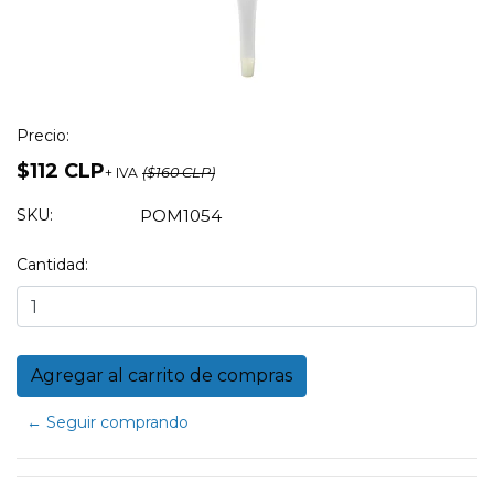
Precio:
$112 CLP
+ IVA
($160 CLP)
SKU:
POM1054
Cantidad:
← Seguir comprando