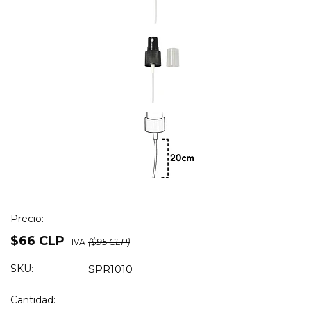
Precio:
$66 CLP
+ IVA
($95 CLP)
SKU:
SPR1010
Cantidad: