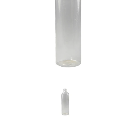
Previous
Nex