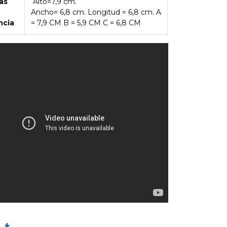
as
Alto=7,9 cm.
Ancho= 6,8 cm. Longitud = 6,8 cm. A
ncia
= 7,9 CM B = 5,9 CM C = 6,8 CM