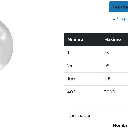
← Segui
Mínimo
Máximo
1
23
24
99
100
399
400
3000
Descripción:
Nombre