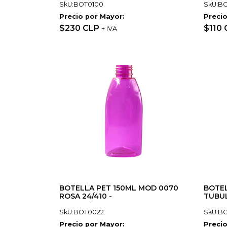
SkU:BOT0100
SkU:B
Precio por Mayor:
Precio
$230 CLP
$110
+ IVA
BOTELLA PET 150ML MOD 0070
BOTEL
ROSA 24/410 -
TUBUL
SkU:BOT0022
SkU:B
Precio por Mayor:
Precio