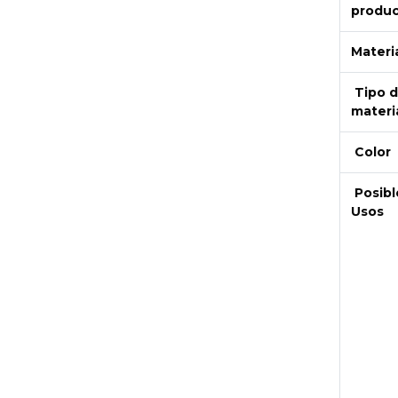
produ
Materi
Tipo 
materi
Color
Posibl
Usos
Next