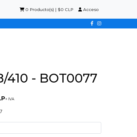
0
Producto(s) | $0 CLP
Acceso
/410 - BOT0077
LP
+ IVA
7