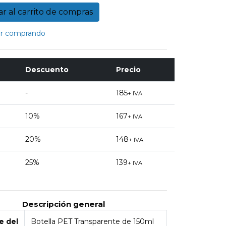
r comprando
Descuento
Precio
-
185
+ IVA
10%
167
+ IVA
20%
148
+ IVA
25%
139
+ IVA
Descripción general
 del
Botella PET Transparente de 150ml