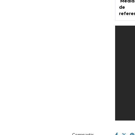
Medid
de
refere