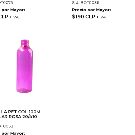
OT0075
SkU:BOT0036
 por Mayor:
Precio por Mayor:
 CLP
$190 CLP
+ IVA
+ IVA
LA PET COL 100ML
AR ROSA 20/410 -
OT0033
 por Mayor: