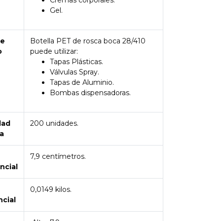
Cremas corporales.
Gel.
de
Botella PET de rosca boca 28/410
o
puede utilizar:
Tapas Plásticas.
Válvulas Spray.
Tapas de Aluminio.
Bombas dispensadoras.
dad
200 unidades.
a
7,9 centímetros.
ncial
0,0149 kilos.
ncial