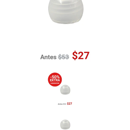
Previous
Nex